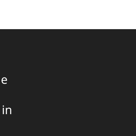
ie
 in