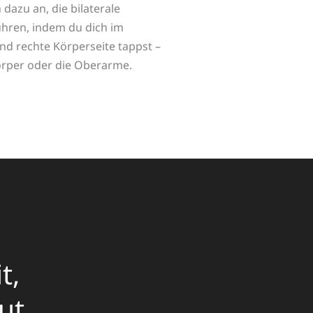
 dazu an, die bilaterale
ühren, indem du dich im
und rechte Körperseite tappst –
örper oder die Oberarme.
t,
ut.