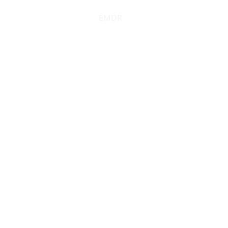
EMDR
Trauma
Hochsensibi
EMDR