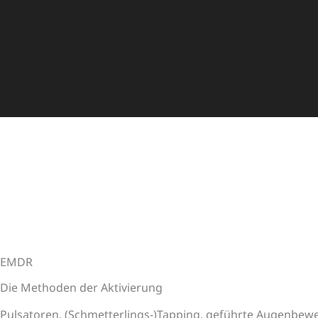
EMDR
Die Methoden der Aktivierung
Pulsatoren, (Schmetterlings-)Tapping, geführte Augenbe