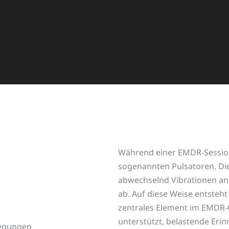
Während einer EMDR-Session 
sogenannten Pulsatoren. Di
abwechselnd Vibrationen an
ab. Auf diese Weise entsteht 
zentrales Element im EMDR-
unterstützt, belastende Erin
wegungen