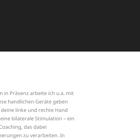
in Präsenz arbeite ich u.a. mit
ese handlichen Geräte geben
 deine linke und rechte Hand
eine bilaterale Stimulation – ein
Coaching, das dabei
nerungen zu verarbeiten. In