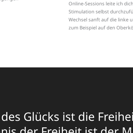
Online-Sessions leite ich dich
Stimulation selbst durchzuf
Wechsel sanft auf die linke 
zum Beispiel auf den Oberk
es Glücks ist die Freihei
s der Freiheit ist der M