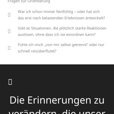
Fragen zur Orientierung
War ich schon immer feinfühlig – oder hat sich
das erst nach belastenden Erlebnissen entwickelt?
Gibt es Situationen, die plötzlich starke Reaktionen
auslösen, ohne dass ich sie einordnen kann?
Fühle ich mich „von mir selbst getrennt“ oder nur
schnell reizüberflutet?
Die Erinnerungen zu
verändern, die unser